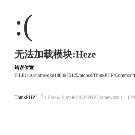
:(
无法加载模块:Heze
错误位置
FILE: /usr/home/qxu1883970125/htdocs/ThinkPHP/Common/
3.1.3
ThinkPHP
{ Fast & Simple OOP PHP Framework } -- 