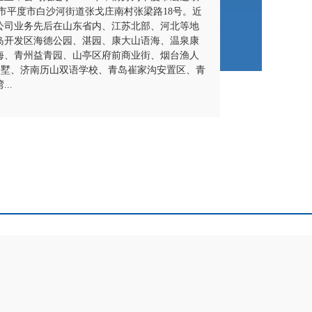
市平度市白沙河街道张戈庄南村张梁路18号。近
公司业务先后在山东省内、江苏北部、河北等地
岛开发区海德公园、湛园、康大山语海、温泉康
海、青州益青园、山亭区府前商业街、烟台渔人
别墅、济南历山双语学校、青岛崔家沟安置区、青
..