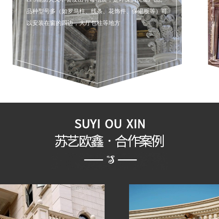
品种型号多（如罗马柱、线条、花饰件、保温板等）可
以安装在窗的四边，大厅包柱等地方